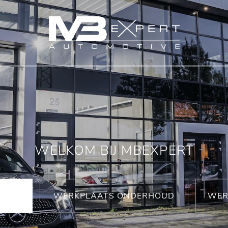
WELKOM BIJ MBEXPERT
WERKPLAATS ONDERHOUD
WER