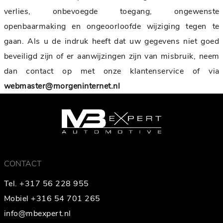
verlies, onbevoegde toegang, ongewenste
openbaarmaking en ongeoorloofde wijziging tegen te
gaan. Als u de indruk heeft dat uw gegevens niet goed
beveiligd zijn of er aanwijzingen zijn van misbruik, neem
dan contact op met onze klantenservice of via
webmaster@morgeninternet.nl
CONTACT
Tel. +317 56 228 955
Mobiel +316 54 701 265
info@mbexpert.nl