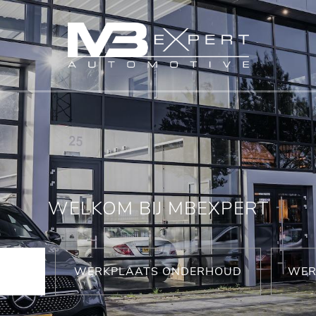
WELKOM BIJ MBEXPERT
WERKPLAATS ONDERHOUD
WER