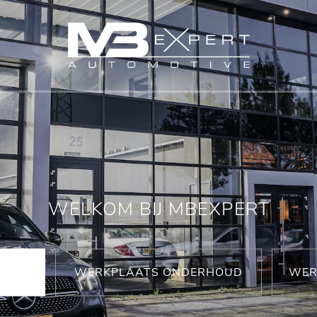
WELKOM BIJ MBEXPERT
WERKPLAATS ONDERHOUD
WER