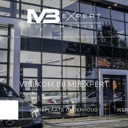
WELKOM BIJ MBEXPERT
WERKPLAATS ONDERHOUD
WER