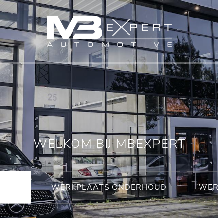
WELKOM BIJ MBEXPERT
WERKPLAATS ONDERHOUD
WER