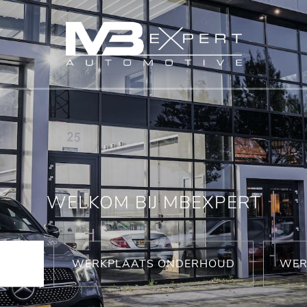
WELKOM BIJ MBEXPERT
WERKPLAATS ONDERHOUD
WER