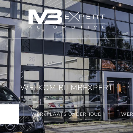
WELKOM BIJ MBEXPERT
WERKPLAATS ONDERHOUD
WER