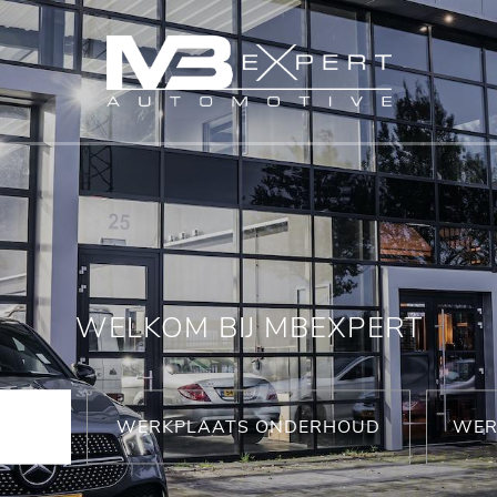
WELKOM BIJ MBEXPERT
WERKPLAATS ONDERHOUD
WER