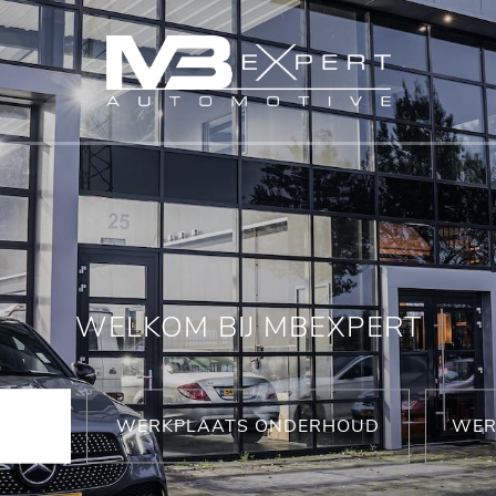
WELKOM BIJ MBEXPERT
WERKPLAATS ONDERHOUD
WER