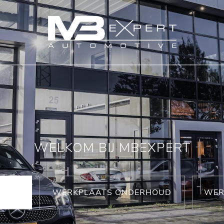
WELKOM BIJ MBEXPERT
WERKPLAATS ONDERHOUD
WER