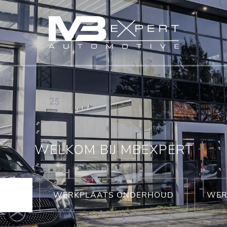
WELKOM BIJ MBEXPERT
WERKPLAATS ONDERHOUD
WER