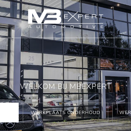
WELKOM BIJ MBEXPERT
WERKPLAATS ONDERHOUD
WER