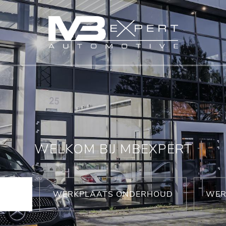
WELKOM BIJ MBEXPERT
WERKPLAATS ONDERHOUD
WER