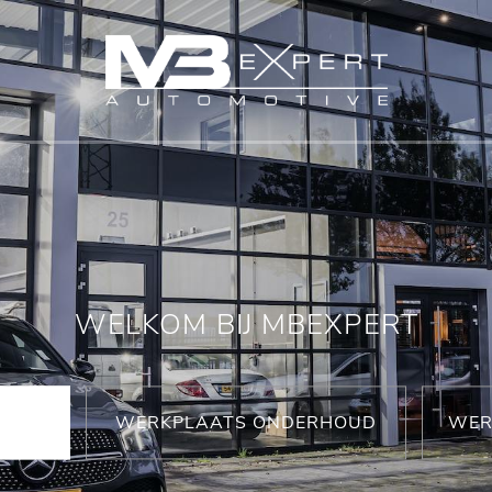
WELKOM BIJ MBEXPERT
WERKPLAATS ONDERHOUD
WER