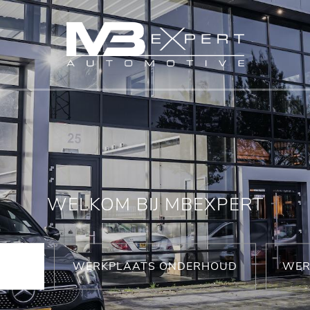
WELKOM BIJ MBEXPERT
WERKPLAATS ONDERHOUD
WER